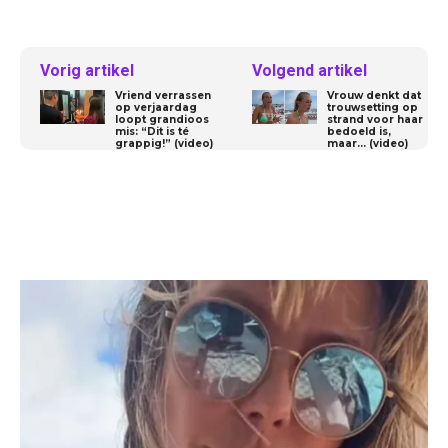
Vorig artikel
Volgend artikel
Vriend verrassen
Vrouw denkt dat
op verjaardag
trouwsetting op
loopt grandioos
strand voor haar
mis: “Dit is té
bedoeld is,
grappig!” (video)
maar… (video)