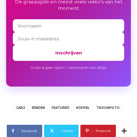
De grappigste en meest virale video’s van het
moment.
Inschrijven
Gratis & geen spam - uitschrijven kan altijd.
CAR2
EENDEN
FEATURED
KOPPEL
TROUWFOTO
Facebook
Twitter
Pinterest