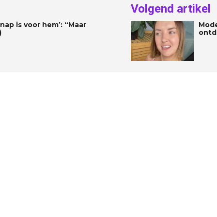
Volgend artikel
 knap is voor hem’: “Maar
Mode
)
ontd