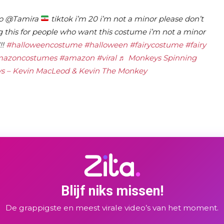
to @Tamira
tiktok i’m 20 i’m not a minor please don’t
 this for people who want this costume i’m not a minor
!!
#halloweencostume
#halloween
#fairycostume
#fairy
azoncostumes
#amazon
#viral
♬ Monkeys Spinning
s – Kevin MacLeod & Kevin The Monkey
Blijf niks missen!
De grappigste en meest virale video’s van het moment.