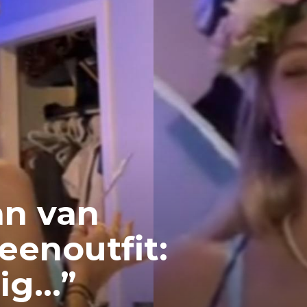
an van
eenoutfit:
tig…”