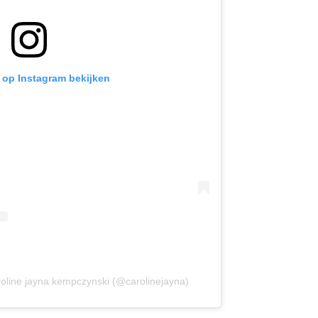
t op Instagram bekijken
roline jayna kempczynski (@carolinejayna)