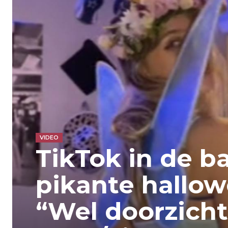
VIDEO
TikTok in de b
pikante hallow
“Wel doorzich