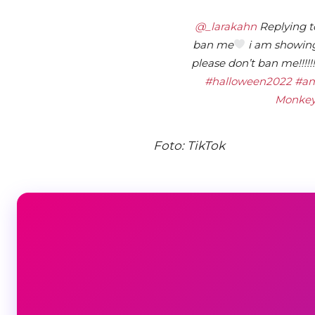
@_larakahn
Replying 
ban me
i am showing
please don’t ban me!!!!!!
#halloween2022
#am
Monkey
Foto: TikTok