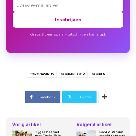
Inschrijven
Gratis & geen spam - uitschrijven kan altijd.
CORONAVIRUS
GOKKANTOOR
GOKKEN
Facebook
Twitter
Vorig artikel
Volgend artikel
Tijger besmet
BIZAR. Vrouw
met Covid-19 in
maakt foto van