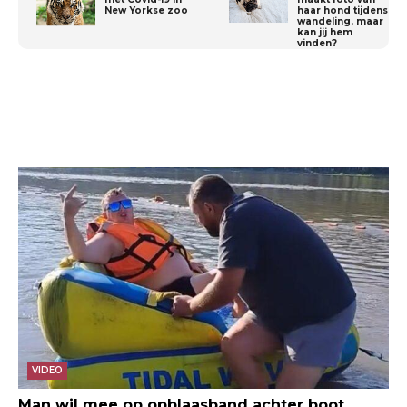
New Yorkse zoo
haar hond tijdens
wandeling, maar
kan jij hem
vinden?
VIDEO
Man wil mee op opblaasband achter boot,