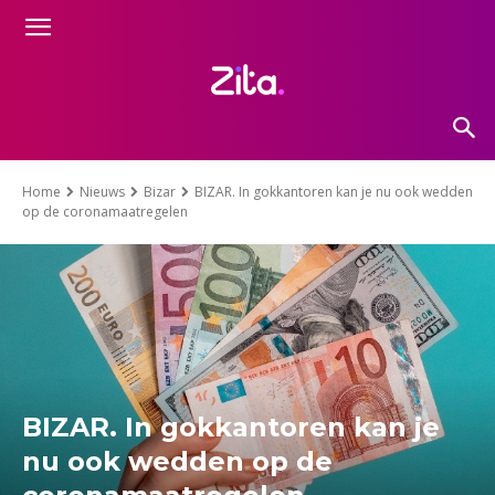
Home
Nieuws
Bizar
BIZAR. In gokkantoren kan je nu ook wedden
op de coronamaatregelen
BIZAR. In gokkantoren kan je
nu ook wedden op de