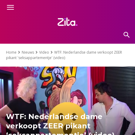
Home
Nieuws
Video
WTF: Nederlandse dame verkoopt ZEER
pikant 'seksappartementje' (video)
WTF: Nederlandse dame
verkoopt ZEER pikant