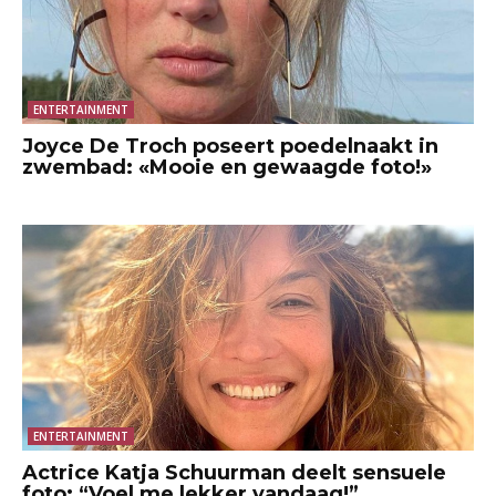
ENTERTAINMENT
Joyce De Troch poseert poedelnaakt in
zwembad: «Mooie en gewaagde foto!»
ENTERTAINMENT
Actrice Katja Schuurman deelt sensuele
foto: “Voel me lekker vandaag!”