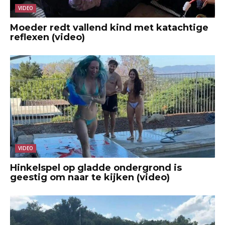
VIDEO
Moeder redt vallend kind met katachtige
reflexen (video)
VIDEO
Hinkelspel op gladde ondergrond is
geestig om naar te kijken (video)