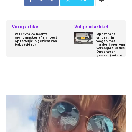
Vorig artikel
Volgend artikel
WTF! Vrouw neemt
Ophef rond
mondmasker af en hoest
vrijpartij in
opzettelijk in gezicht van
wagen met
baby (video)
markeringen van
Verenigde Naties.
Onderzoek
gestart! (video)