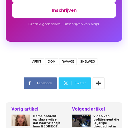
Inschrijven
Gratis & geen spam - uitschrijven kan altijd.
AFRIT
DOM
RAVAGE
SNELWEG
Facebook
Twitter
Vorig artikel
Volgend artikel
Dame ontdekt
Video van
op sluwe wijze
politieagent die
dat haar vriendje
13-jarige
haar BEDRIEGT:
doodschiet in