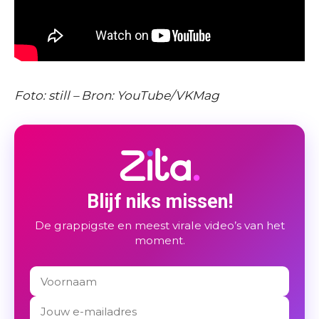
Foto: still – Bron: YouTube/VKMag
Blijf niks missen!
De grappigste en meest virale video’s van het
moment.