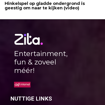
Hinkelspel op gladde ondergrond is
geestig om naar te kijken (video)
Entertainment,
fun & zoveel
méér!
NUTTIGE LINKS