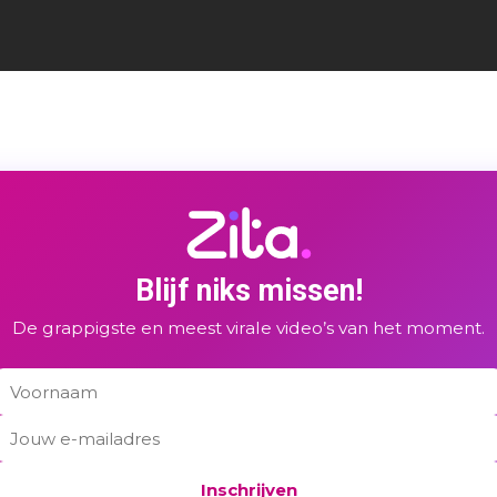
Blijf niks missen!
De grappigste en meest virale video’s van het moment.
Inschrijven