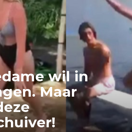
dame wil in
ngen. Maar
deze
chuiver!