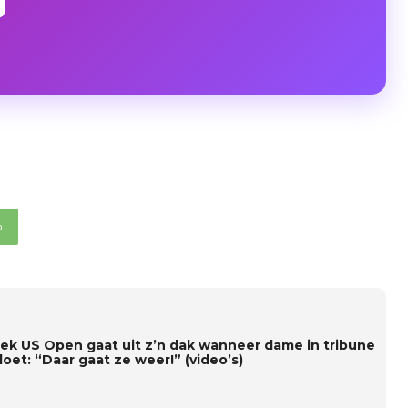
p
iek US Open gaat uit z’n dak wanneer dame in tribune
doet: “Daar gaat ze weer!” (video’s)