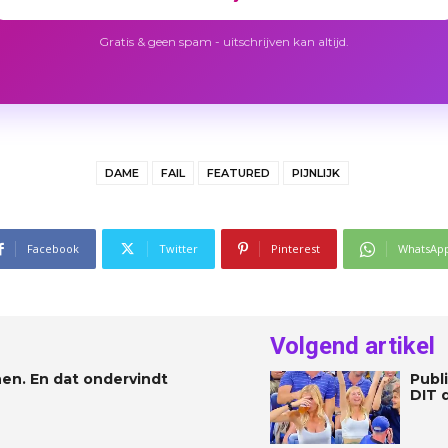
Gratis & geen spam - uitschrijven kan altijd.
DAME
FAIL
FEATURED
PIJNLIJK
Facebook
Twitter
Pinterest
WhatsAp
Volgend artikel
en. En dat ondervindt
Publ
DIT 