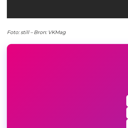
Foto: still – Bron: VKMag