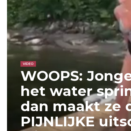
VIDEO
WOOPS: Jonge
het water spri
dan maakt ze 
PIJNLIJKE uits