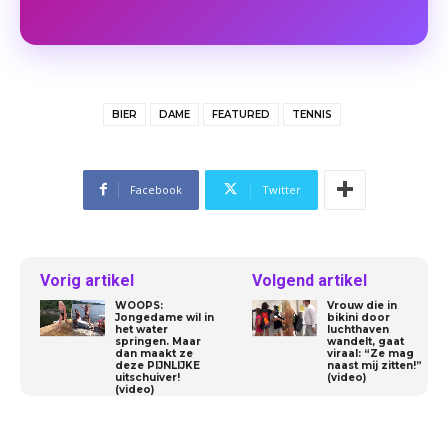
BIER
DAME
FEATURED
TENNIS
Facebook
Twitter
Vorig artikel
Volgend artikel
WOOPS:
Vrouw die in
Jongedame wil in
bikini door
het water
luchthaven
springen. Maar
wandelt, gaat
dan maakt ze
viraal: “Ze mag
deze PIJNLIJKE
naast mij zitten!”
uitschuiver!
(video)
(video)