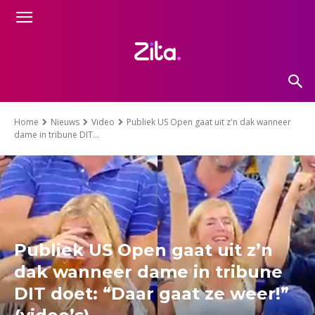
Home
Nieuws
Video
Publiek US Open gaat uit z'n dak wanneer
dame in tribune DIT...
Publiek US Open gaat uit z’n
dak wanneer dame in tribune
DIT doet: “Daar gaat ze weer!”