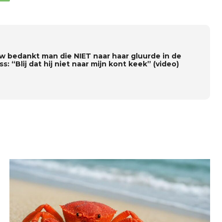
w bedankt man die NIET naar haar gluurde in de
ss: “Blij dat hij niet naar mijn kont keek” (video)