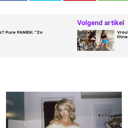
Volgend artikel
ts? Pure PANIEK: “Zo
Vrou
fitne