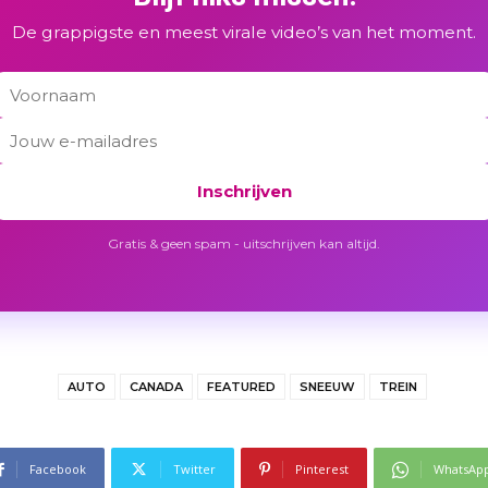
De grappigste en meest virale video’s van het moment.
Inschrijven
Gratis & geen spam - uitschrijven kan altijd.
AUTO
CANADA
FEATURED
SNEEUW
TREIN
Facebook
Twitter
Pinterest
WhatsAp