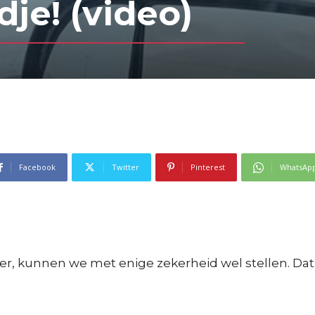
je! (video)
Facebook
Twitter
Pinterest
WhatsAp
ier, kunnen we met enige zekerheid wel stellen. D