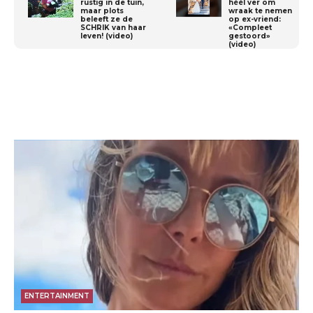
rustig in de tuin,
héél ver om
maar plots
wraak te nemen
beleeft ze de
op ex-vriend:
SCHRIK van haar
«Compleet
leven! (video)
gestoord»
(video)
ENTERTAINMENT