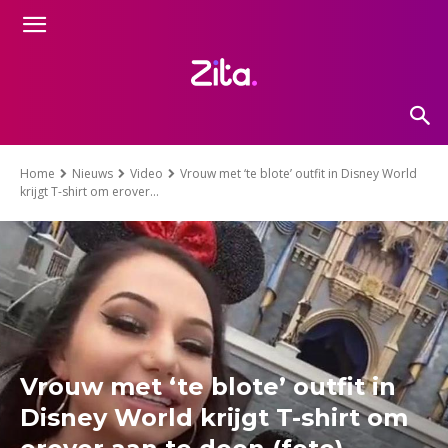
Home
Nieuws
Video
Vrouw met ‘te blote’ outfit in Disney World
krijgt T-shirt om erover...
Vrouw met ‘te blote’ outfit in
Disney World krijgt T-shirt om