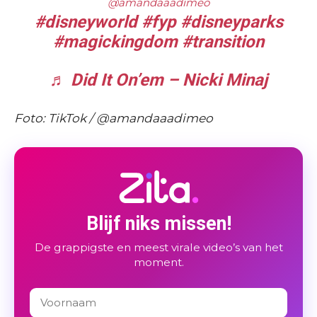
@amandaaadimeo
#disneyworld
#fyp
#disneyparks
#magickingdom
#transition
♬ Did It On’em – Nicki Minaj
Foto: TikTok / @amandaaadimeo
Blijf niks missen!
De grappigste en meest virale video’s van het
moment.