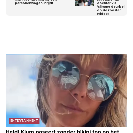
personenwagen inrijdt
dochter via
‘slimme deurbel’
op de rooster
(video)
ENTERTAINMENT
Heidi Klum poseert zonder bikini top op het