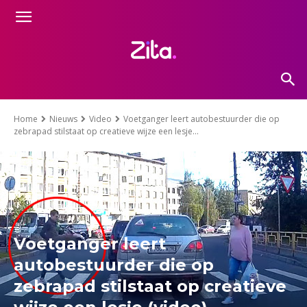
Home
Nieuws
Video
Voetganger leert autobestuurder die op
zebrapad stilstaat op creatieve wijze een lesje...
Voetganger leert
autobestuurder die op
zebrapad stilstaat op creatieve