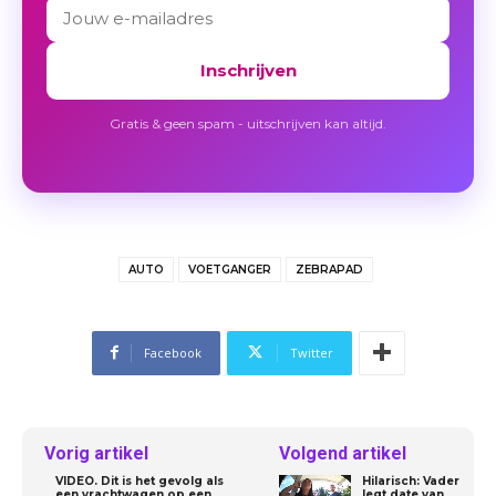
Inschrijven
Gratis & geen spam - uitschrijven kan altijd.
AUTO
VOETGANGER
ZEBRAPAD
Facebook
Twitter
Vorig artikel
Volgend artikel
VIDEO. Dit is het gevolg als
Hilarisch: Vader
een vrachtwagen op een
legt date van