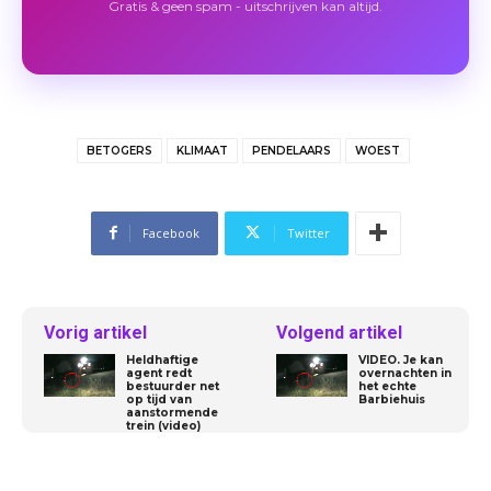
Gratis & geen spam - uitschrijven kan altijd.
BETOGERS
KLIMAAT
PENDELAARS
WOEST
Facebook
Twitter
Vorig artikel
Volgend artikel
Heldhaftige
VIDEO. Je kan
agent redt
overnachten in
bestuurder net
het echte
op tijd van
Barbiehuis
aanstormende
trein (video)