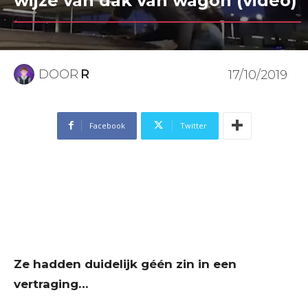
wijze van dak van wagon (video)
DOOR
R
17/10/2019
Facebook
Twitter
Ze hadden duidelijk géén zin in een
vertraging…