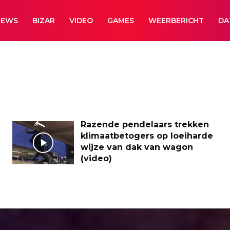
NEWS
BIZAR
VIDEO
GAMES
WEERBERICHT
DA
Razende pendelaars trekken
klimaatbetogers op loeiharde
wijze van dak van wagon
(video)