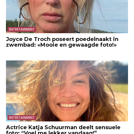
ENTERTAINMENT
Joyce De Troch poseert poedelnaakt in
zwembad: «Mooie en gewaagde foto!»
ENTERTAINMENT
Actrice Katja Schuurman deelt sensuele
foto: “Voel me lekker vandaag!”