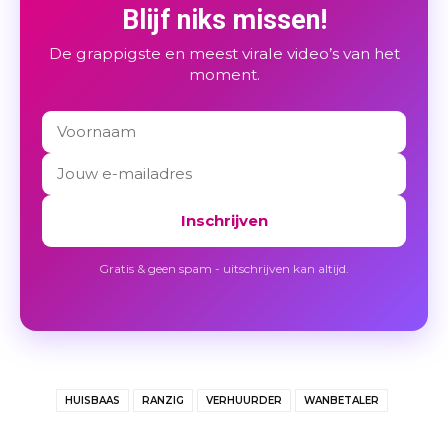
Blijf niks missen!
De grappigste en meest virale video’s van het
moment.
Inschrijven
Gratis & geen spam - uitschrijven kan altijd.
HUISBAAS
RANZIG
VERHUURDER
WANBETALER