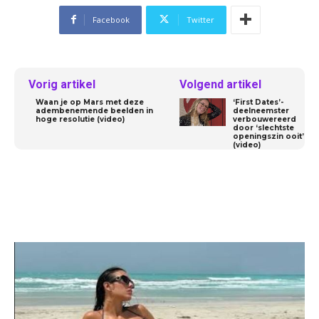
Facebook
Twitter
Vorig artikel
Volgend artikel
Waan je op Mars met deze
‘First Dates’-
adembenemende beelden in
deelneemster
hoge resolutie (video)
verbouwereerd
door ‘slechtste
openingszin ooit’
(video)