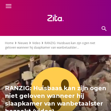
Home
Nieuws
Video
RANZIG: Huisbaas kan zijn ogen niet
geloven wanneer hij slaapkamer van wanbetaalster...
RANZIG: Huisbaas kan zijn ogen
niet geloven wanneer hij
slaapkamer van wanbetaalster