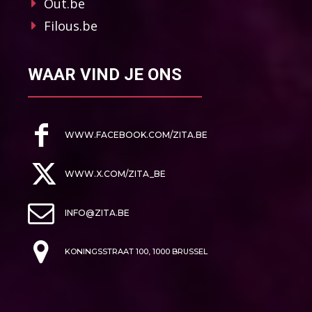
Out.be
Filous.be
WAAR VIND JE ONS
WWW.FACEBOOK.COM/ZITA.BE
WWW.X.COM/ZITA_BE
INFO@ZITA.BE
KONINGSSTRAAT 100, 1000 BRUSSEL