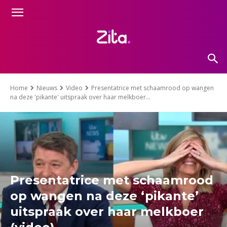
Home
Nieuws
Video
Presentatrice met schaamrood op wangen
na deze 'pikante' uitspraak over haar melkboer...
Presentatrice met schaamrood
op wangen na deze ‘pikante’
uitspraak over haar melkboer