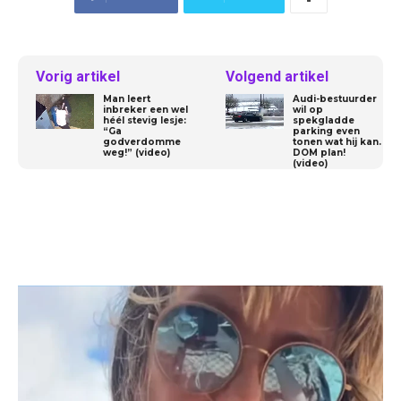
Vorig artikel
Volgend artikel
Man leert
Audi-bestuurder
inbreker een wel
wil op
héél stevig lesje:
spekgladde
“Ga
parking even
godverdomme
tonen wat hij kan.
weg!” (video)
DOM plan!
(video)