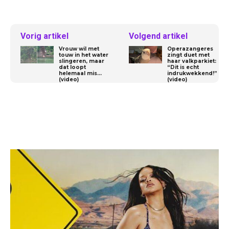
Vorig artikel
Volgend artikel
Vrouw wil met
Operazangeres
touw in het water
zingt duet met
slingeren, maar
haar valkparkiet:
dat loopt
“Dit is echt
helemaal mis…
indrukwekkend!”
(video)
(video)