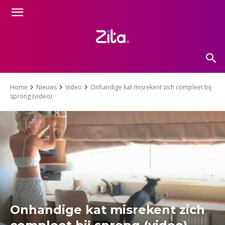
Home
Nieuws
Video
Onhandige kat misrekent zich compleet bij
sprong (video)
Onhandige kat misrekent zich