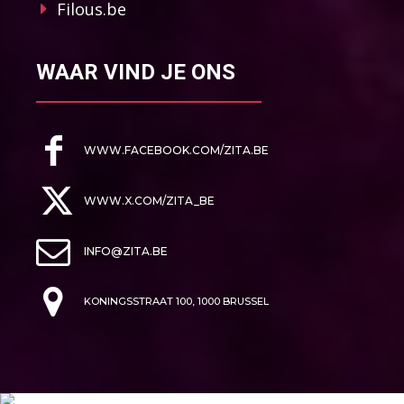
Filous.be
WAAR VIND JE ONS
WWW.FACEBOOK.COM/ZITA.BE
WWW.X.COM/ZITA_BE
INFO@ZITA.BE
KONINGSSTRAAT 100, 1000 BRUSSEL