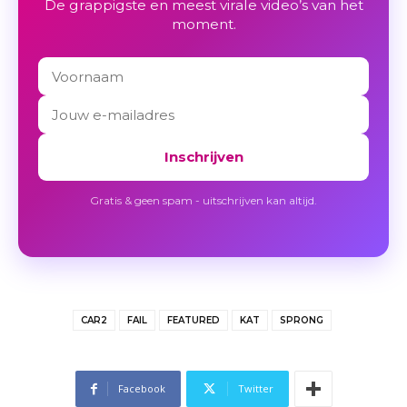
De grappigste en meest virale video’s van het
moment.
Inschrijven
Gratis & geen spam - uitschrijven kan altijd.
CAR2
FAIL
FEATURED
KAT
SPRONG
Facebook
Twitter