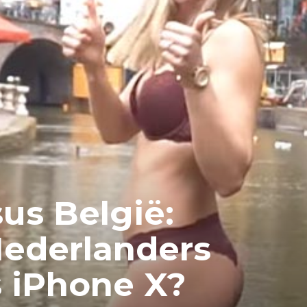
us België:
Nederlanders
s iPhone X?