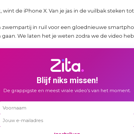
t, wint de iPhone X. Van je jas in de vuilbak steken
en zwempartij in ruil voor een gloednieuwe smartph
 gaan. We laten het je weten zodra we de video he
Blijf niks missen!
De grappigste en meest virale video’s van het moment.