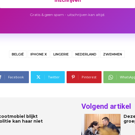
Inschrijven
Gratis & geen spam - uitschrijven kan altijd.
BELGIË
IPHONE X
LINGERIE
NEDERLAND
ZWEMMEN
Facebook
Twitter
Pinterest
WhatsAp
Volgend artikel
ootmobiel blijkt
Deze
olitie kan haar niet
groe