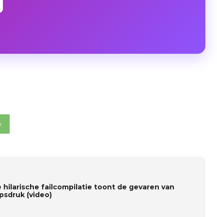
p
 hilarische failcompilatie toont de gevaren van
psdruk (video)