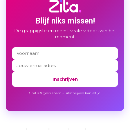
Blijf niks missen!
De grappigste en meest virale video’s van het
moment.
Inschrijven
Gratis & geen spam - uitschrijven kan altijd.