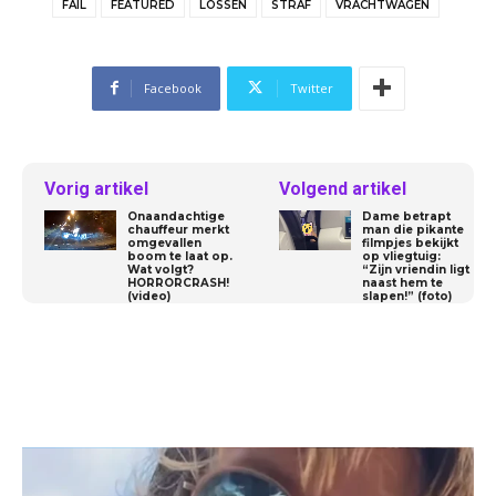
FAIL
FEATURED
LOSSEN
STRAF
VRACHTWAGEN
Facebook
Twitter
Vorig artikel
Volgend artikel
Onaandachtige
Dame betrapt
chauffeur merkt
man die pikante
omgevallen
filmpjes bekijkt
boom te laat op.
op vliegtuig:
Wat volgt?
“Zijn vriendin ligt
HORRORCRASH!
naast hem te
(video)
slapen!” (foto)