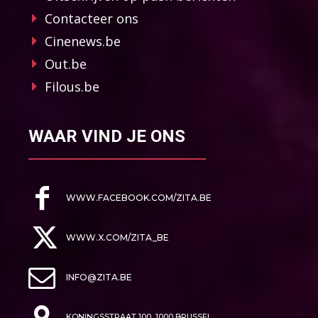
Contacteer ons
Cinenews.be
Out.be
Filous.be
WAAR VIND JE ONS
WWW.FACEBOOK.COM/ZITA.BE
WWW.X.COM/ZITA_BE
INFO@ZITA.BE
KONINGSSTRAAT 100, 1000 BRUSSEL