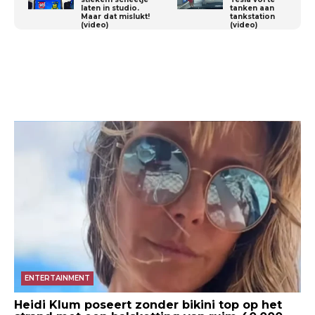
laten in studio.
tanken aan
Maar dat mislukt!
tankstation
(video)
(video)
ENTERTAINMENT
Heidi Klum poseert zonder bikini top op het