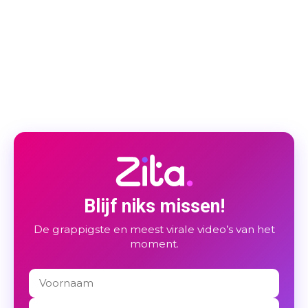
Blijf niks missen!
De grappigste en meest virale video’s van het
moment.