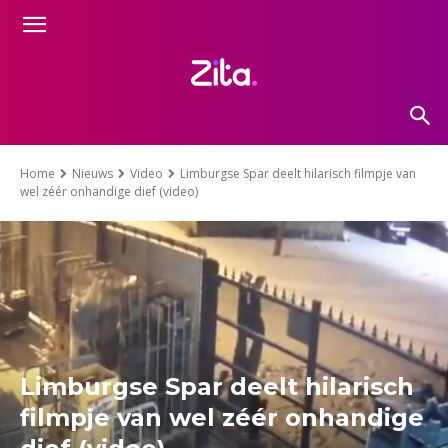
Home
Nieuws
Video
Limburgse Spar deelt hilarisch filmpje van
wel zéér onhandige dief (video)
Limburgse Spar deelt hilarisch
filmpje van wel zéér onhandige