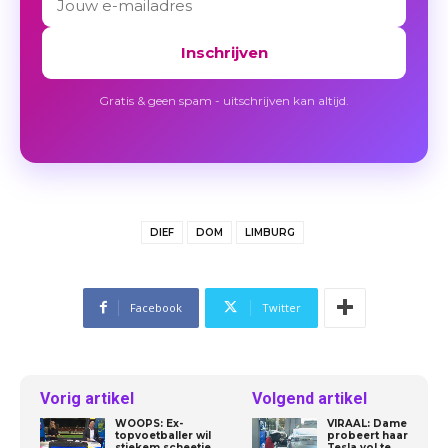
Inschrijven
Gratis & geen spam - uitschrijven kan altijd.
DIEF
DOM
LIMBURG
Facebook
Twitter
Vorig artikel
Volgend artikel
WOOPS: Ex-
VIRAAL: Dame
topvoetballer wil
probeert haar
stiekem scheetje
Tesla vol te