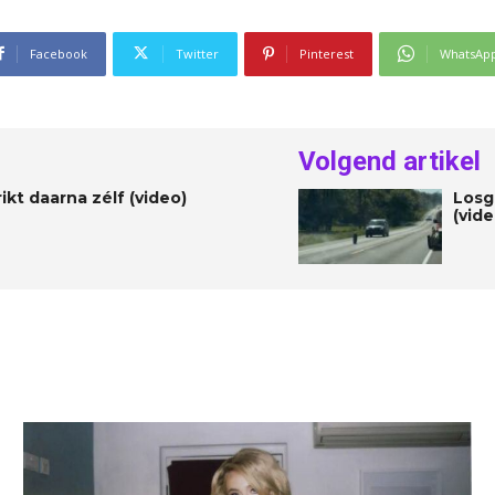
Facebook
Twitter
Pinterest
WhatsAp
Volgend artikel
kt daarna zélf (video)
Losg
(vide