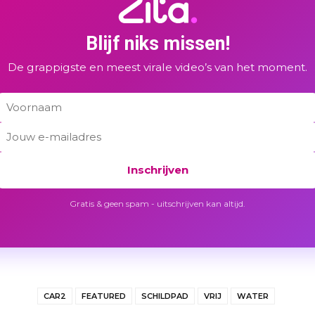
Blijf niks missen!
De grappigste en meest virale video’s van het moment.
Inschrijven
Gratis & geen spam - uitschrijven kan altijd.
CAR2
FEATURED
SCHILDPAD
VRIJ
WATER