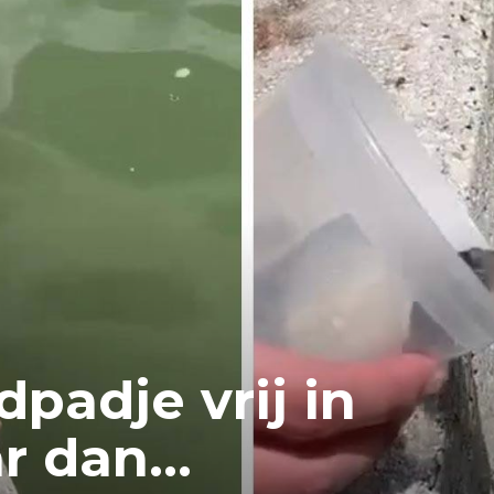
dpadje vrij in
ar dan…