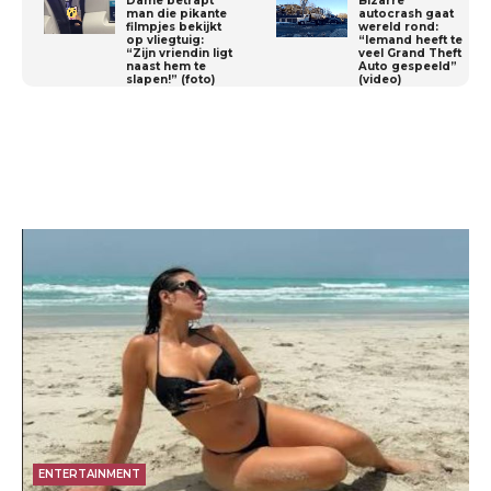
Dame betrapt
Bizarre
man die pikante
autocrash gaat
filmpjes bekijkt
wereld rond:
op vliegtuig:
“Iemand heeft te
“Zijn vriendin ligt
veel Grand Theft
naast hem te
Auto gespeeld”
slapen!” (foto)
(video)
ENTERTAINMENT