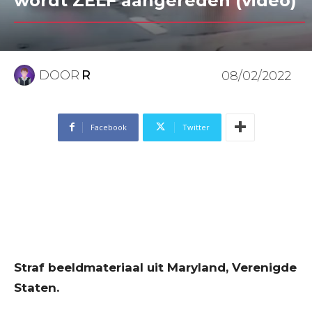
wordt ZELF aangereden (video)
DOOR
R
08/02/2022
Facebook
Twitter
Straf beeldmateriaal uit Maryland, Verenigde
Staten.