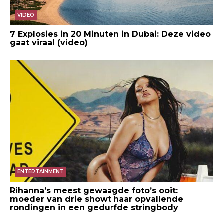
VIDEO
7 Explosies in 20 Minuten in Dubai: Deze video
gaat viraal (video)
ENTERTAINMENT
Rihanna’s meest gewaagde foto’s ooit:
moeder van drie showt haar opvallende
rondingen in een gedurfde stringbody