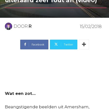
uiteraard zéér fout af! (video)
DOOR
R
15/02/2018
Facebook
Twitter
Wat een zot…
Beangstigende beelden uit Amersham,