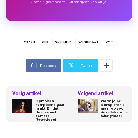
Gratis & geen spam - uitschrijven kan altijd.
CRASH
GEK
SNELHEID
WEGPIRAAT
ZOT
Facebook
Twitter
Vorig artikel
Volgend artikel
Olympisch
Warm jouw
kampioene gaat
lachspieren al
naakt. En dat
maar op voor
doet ze niet
deze hilarische
zomaar!
fails! (video)
(foto/video)