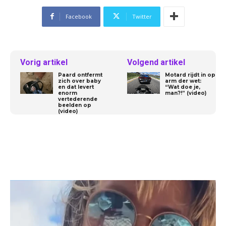
Facebook
Twitter
Vorig artikel
Volgend artikel
Paard ontfermt
Motard rijdt in op
zich over baby
arm der wet:
en dat levert
“Wat doe je,
enorm
man?!” (video)
vertederende
beelden op
(video)