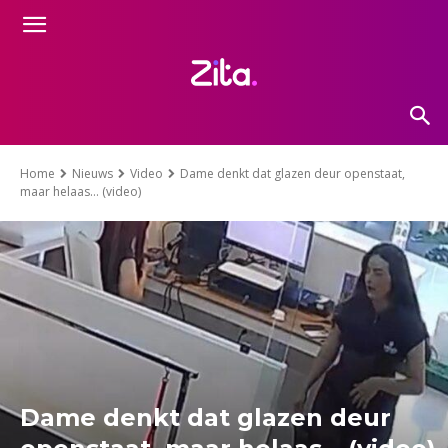
Home
Nieuws
Video
Dame denkt dat glazen deur openstaat,
maar helaas… (video)
Dame denkt dat glazen deur