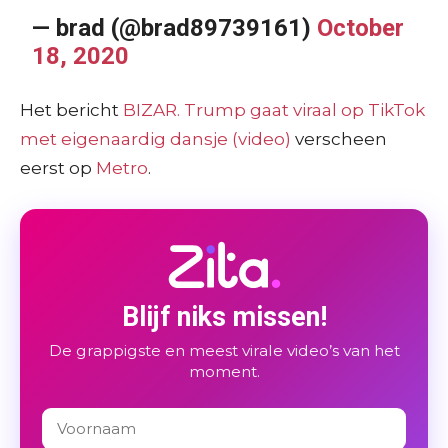
— brad (@brad89739161)
October
18, 2020
Het bericht
BIZAR. Trump gaat viraal op TikTok
met eigenaardig dansje (video)
verscheen
eerst op
Metro
.
Blijf niks missen!
De grappigste en meest virale video’s van het
moment.