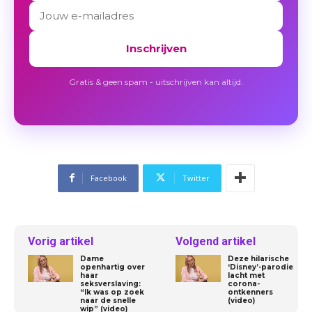
Inschrijven
Gratis & geen spam - uitschrijven kan altijd.
Facebook
Twitter
Vorig artikel
Volgend artikel
Dame
Deze hilarische
openhartig over
‘Disney’-parodie
haar
lacht met
seksverslaving:
corona-
“Ik was op zoek
ontkenners
naar de snelle
(video)
wip” (video)