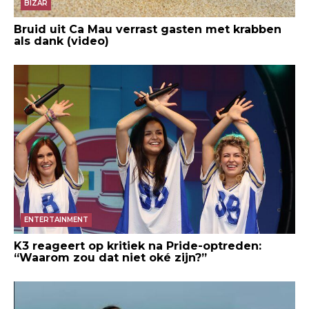
BIZAR
Bruid uit Ca Mau verrast gasten met krabben
als dank (video)
ENTERTAINMENT
K3 reageert op kritiek na Pride-optreden:
“Waarom zou dat niet oké zijn?”