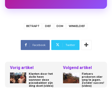
BETRAPT
DIEF
DOM
WINKELDIEF
Facebook
Twitter
Vorig artikel
Volgend artikel
Klanten door het
Fietsers
dolle heen
proberen stier
wanneer deze
weg te jagen.
pizzabakker zijn
Zonder succes!
ding doet (video)
(video)