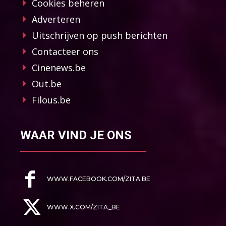
Cookies beheren
Adverteren
Uitschrijven op push berichten
Contacteer ons
Cinenews.be
Out.be
Filous.be
WAAR VIND JE ONS
WWW.FACEBOOK.COM/ZITA.BE
WWW.X.COM/ZITA_BE