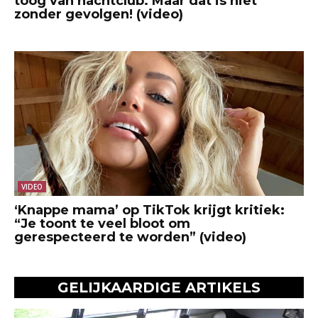
toog van nachtclub. Maar dat is niet
zonder gevolgen! (video)
VIDEO
‘Knappe mama’ op TikTok krijgt kritiek:
“Je toont te veel bloot om
gerespecteerd te worden” (video)
GELIJKAARDIGE ARTIKELS