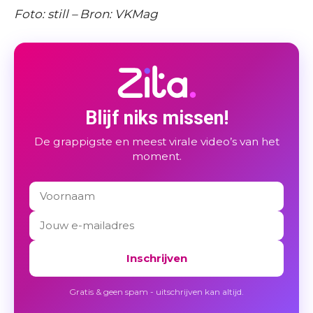
Foto: still – Bron: VKMag
Blijf niks missen!
De grappigste en meest virale video’s van het
moment.
Inschrijven
Gratis & geen spam - uitschrijven kan altijd.