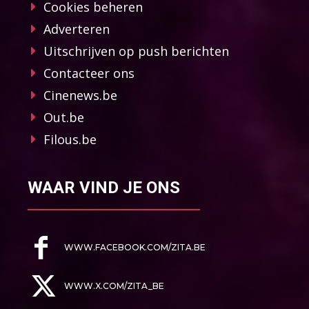
Cookies beheren
Adverteren
Uitschrijven op push berichten
Contacteer ons
Cinenews.be
Out.be
Filous.be
WAAR VIND JE ONS
WWW.FACEBOOK.COM/ZITA.BE
WWW.X.COM/ZITA_BE