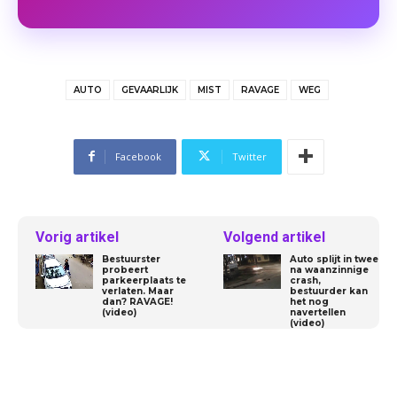
AUTO
GEVAARLIJK
MIST
RAVAGE
WEG
Facebook
Twitter
Vorig artikel
Volgend artikel
Bestuurster
Auto splijt in twee
probeert
na waanzinnige
parkeerplaats te
crash,
verlaten. Maar
bestuurder kan
dan? RAVAGE!
het nog
(video)
navertellen
(video)