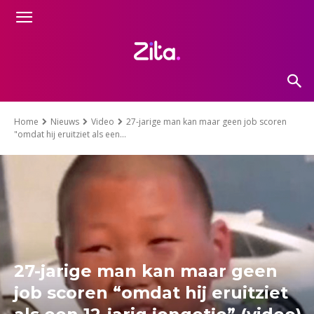
Home
Nieuws
Video
27-jarige man kan maar geen job scoren
"omdat hij eruitziet als een...
27-jarige man kan maar geen
job scoren “omdat hij eruitziet