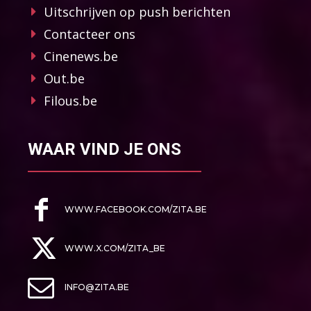
Uitschrijven op push berichten
Contacteer ons
Cinenews.be
Out.be
Filous.be
WAAR VIND JE ONS
WWW.FACEBOOK.COM/ZITA.BE
WWW.X.COM/ZITA_BE
INFO@ZITA.BE