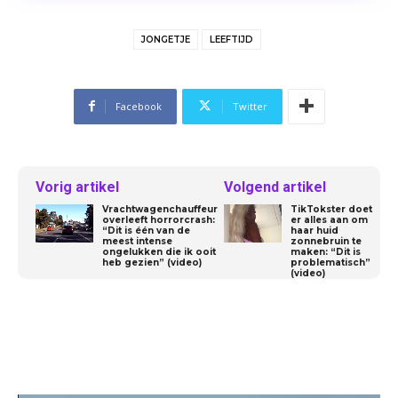
JONGETJE
LEEFTIJD
Facebook
Twitter
Vorig artikel
Volgend artikel
Vrachtwagenchauffeur
TikTokster doet
overleeft horrorcrash:
er alles aan om
“Dit is één van de
haar huid
meest intense
zonnebruin te
ongelukken die ik ooit
maken: “Dit is
heb gezien” (video)
problematisch”
(video)