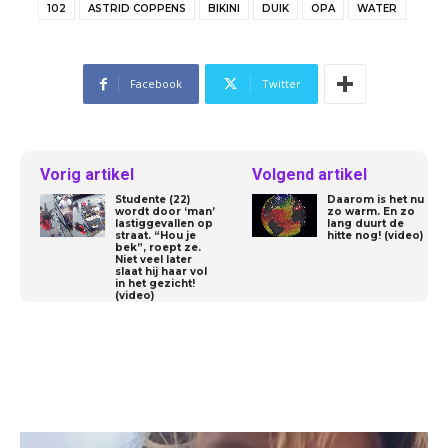
102
ASTRID COPPENS
BIKINI
DUIK
OPA
WATER
Facebook
Twitter
Vorig artikel
Volgend artikel
Studente (22)
Daarom is het nu
wordt door ‘man’
zo warm. En zo
lastiggevallen op
lang duurt de
straat. “Hou je
hitte nog! (video)
bek”, roept ze.
Niet veel later
slaat hij haar vol
in het gezicht!
(video)