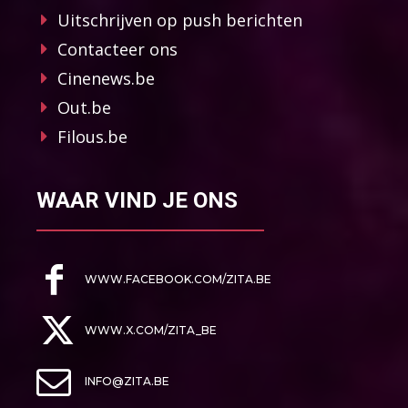
Uitschrijven op push berichten
Contacteer ons
Cinenews.be
Out.be
Filous.be
WAAR VIND JE ONS
WWW.FACEBOOK.COM/ZITA.BE
WWW.X.COM/ZITA_BE
INFO@ZITA.BE