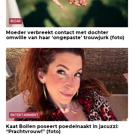
BIZAR
Moeder verbreekt contact met dochter
omwille van haar ‘ongepaste’ trouwjurk (foto)
ENTERTAINMENT
Kaat Bollen poseert poedelnaakt in jacuzzi:
“Prachtvrouw!” (foto)