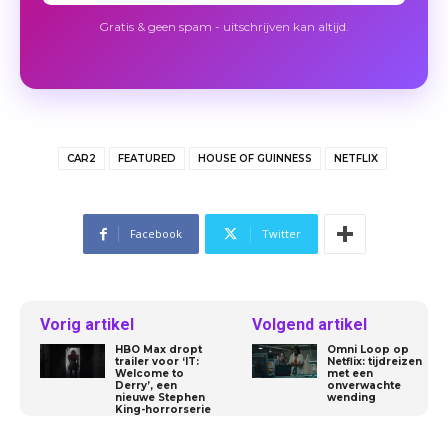
Gratis & geen spam - uitschrijven kan altijd.
CAR2
FEATURED
HOUSE OF GUINNESS
NETFLIX
Facebook
Twitter
Vorig artikel
Volgend artikel
HBO Max dropt
Omni Loop op
trailer voor ‘IT:
Netflix: tijdreizen
Welcome to
met een
Derry’, een
onverwachte
nieuwe Stephen
wending
King-horrorserie