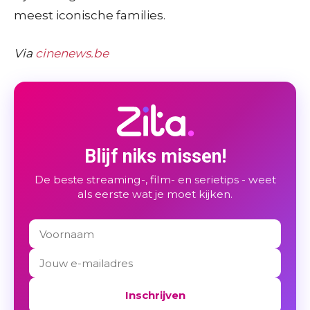
meest iconische families.
Via
cinenews.be
Blijf niks missen!
De beste streaming-, film- en serietips - weet
als eerste wat je moet kijken.
Inschrijven