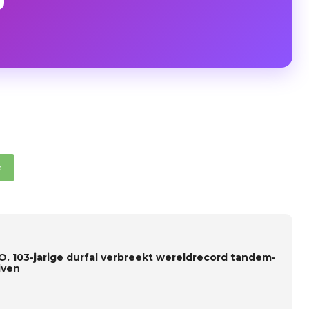
p
O. 103-jarige durfal verbreekt wereldrecord tandem-
iven