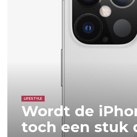
LIFESTYLE
Wordt de iPho
toch een stuk