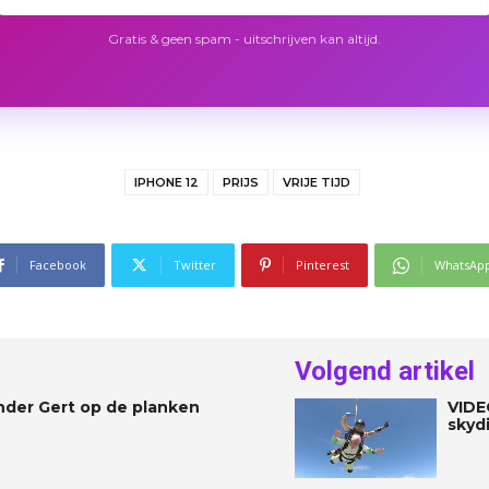
Gratis & geen spam - uitschrijven kan altijd.
IPHONE 12
PRIJS
VRIJE TIJD
Facebook
Twitter
Pinterest
WhatsAp
Volgend artikel
nder Gert op de planken
VIDE
skyd