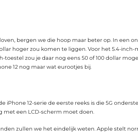
ven, bergen we die hoop maar beter op. In een ond
ollar hoger zou komen te liggen. Voor het 5.4-inch-m
inch-toestel zou je daar nog eens 50 of 100 dollar mog
ne 12 nog maar wat eurootjes bij.
at de iPhone 12-serie de eerste reeks is die 5G onde
nog met een LCD-scherm moet doen.
nden zullen we het eindelijk weten. Apple stelt n