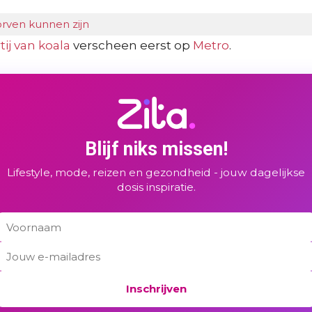
orven kunnen zijn
ij van koala
verscheen eerst op
Metro
.
Blijf niks missen!
Lifestyle, mode, reizen en gezondheid - jouw dagelijkse
dosis inspiratie.
Inschrijven