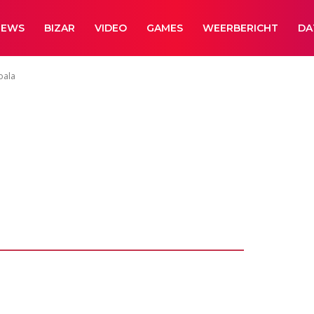
NEWS
BIZAR
VIDEO
GAMES
WEERBERICHT
DA
oala
filmt unieke
n koala