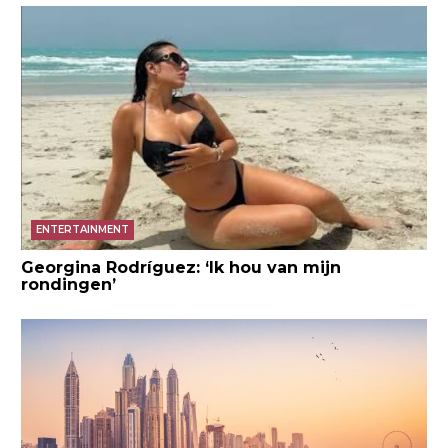
ENTERTAINMENT
Georgina Rodríguez: ‘Ik hou van mijn
rondingen’