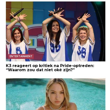
ENTERTAINMENT
K3 reageert op kritiek na Pride-optreden:
“Waarom zou dat niet oké zijn?”