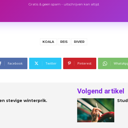
Gratis & geen spam - uitschrijven kan altijd.
KOALA
REIS
RIVIER
Facebook
Twitter
Pinterest
WhatsAp
Volgend artikel
n stevige winterprik.
Stud