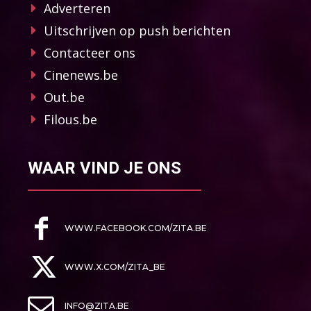
Adverteren
Uitschrijven op push berichten
Contacteer ons
Cinenews.be
Out.be
Filous.be
WAAR VIND JE ONS
WWW.FACEBOOK.COM/ZITA.BE
WWW.X.COM/ZITA_BE
INFO@ZITA.BE