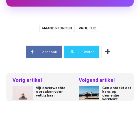
MAANDSTONDEN
VRIJE TIJD
Facebook
Twitter
Vorig artikel
Volgend artikel
Vijf onverwachte
Gen ontdekt dat
oorzaken voor
kans op
vettig haar
dementie
verkleint