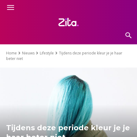
Home
Nieuws
Lifestyle
Tijdens deze periode kleur je je haar
beter niet
Tijdens deze periode kleur je je