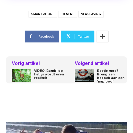
SMARTPHONE
TIENERS
VERSLAVING
Facebook
Twitter
Vorig artikel
Volgend artikel
VIDEO. Bambi op
Beetje moe?
het ijs wordt even
Breng een
realiteit
bezoek aan een
‘nap pod’