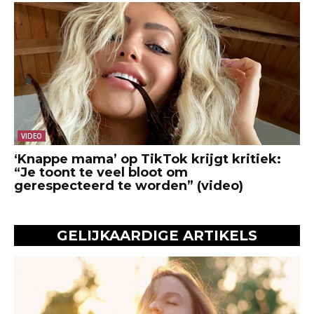
VIDEO
‘Knappe mama’ op TikTok krijgt kritiek:
“Je toont te veel bloot om
gerespecteerd te worden” (video)
GELIJKAARDIGE ARTIKELS