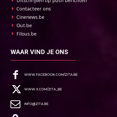
Uitschrijven op push berichten
Contacteer ons
Cinenews.be
Out.be
Filous.be
WAAR VIND JE ONS
WWW.FACEBOOK.COM/ZITA.BE
WWW.X.COM/ZITA_BE
INFO@ZITA.BE