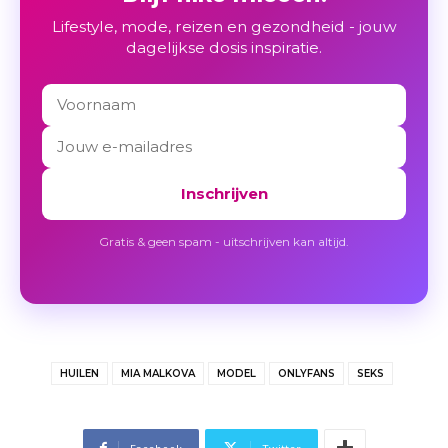
Lifestyle, mode, reizen en gezondheid - jouw
dagelijkse dosis inspiratie.
Inschrijven
Gratis & geen spam - uitschrijven kan altijd.
HUILEN
MIA MALKOVA
MODEL
ONLYFANS
SEKS