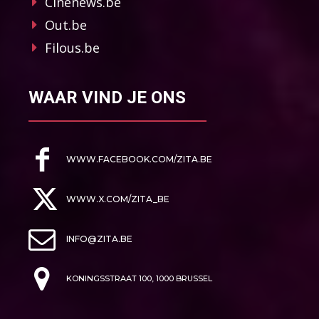
Cinenews.be
Out.be
Filous.be
WAAR VIND JE ONS
WWW.FACEBOOK.COM/ZITA.BE
WWW.X.COM/ZITA_BE
INFO@ZITA.BE
KONINGSSTRAAT 100, 1000 BRUSSEL