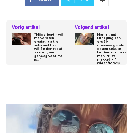
Facebook
Twitter
Vorig artikel
Volgend artikel
“Mijn vriendin wil
Mama gaat
me verlaten
uitdaging aan
omdat ik altijd
om 30
seks met haar
opeenvolgende
wil. Ze denkt dat
dagen seks te
ze niet goed
hebben met haar
genoeg voor me
man: “Niet
is…”
makkelijk!”
(video/foto’s)