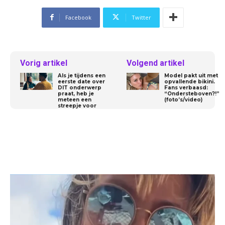
Facebook
Twitter
Vorig artikel
Volgend artikel
Als je tijdens een
Model pakt uit met
eerste date over
opvallende bikini.
DIT onderwerp
Fans verbaasd:
praat, heb je
“Ondersteboven?!”
meteen een
(foto’s/video)
streepje voor