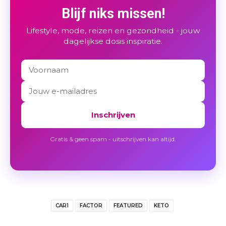
Blijf niks missen!
Lifestyle, mode, reizen en gezondheid - jouw
dagelijkse dosis inspiratie.
Inschrijven
Gratis & geen spam - uitschrijven kan altijd.
CAR1
FACTOR
FEATURED
KETO