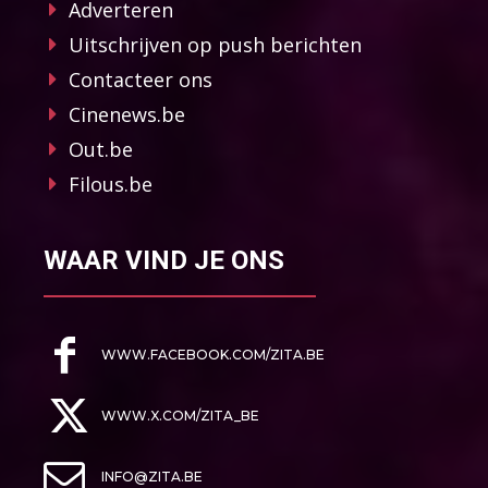
Adverteren
Uitschrijven op push berichten
Contacteer ons
Cinenews.be
Out.be
Filous.be
WAAR VIND JE ONS
WWW.FACEBOOK.COM/ZITA.BE
WWW.X.COM/ZITA_BE
INFO@ZITA.BE