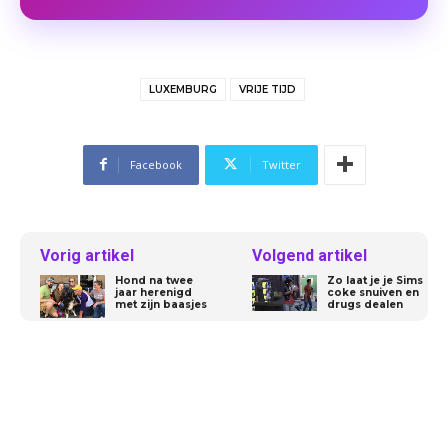
LUXEMBURG
VRIJE TIJD
Facebook
Twitter
Vorig artikel
Volgend artikel
Hond na twee
Zo laat je je Sims
jaar herenigd
coke snuiven en
met zijn baasjes
drugs dealen