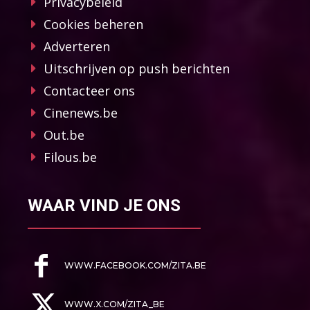
Privacybeleid
Cookies beheren
Adverteren
Uitschrijven op push berichten
Contacteer ons
Cinenews.be
Out.be
Filous.be
WAAR VIND JE ONS
WWW.FACEBOOK.COM/ZITA.BE
WWW.X.COM/ZITA_BE