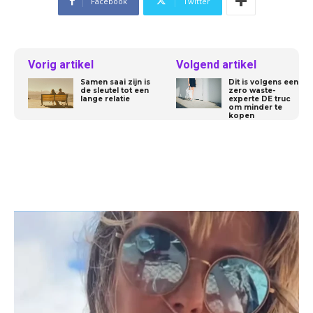
Facebook
Twitter
Vorig artikel
Volgend artikel
Samen saai zijn is
Dit is volgens een
de sleutel tot een
zero waste-
lange relatie
experte DE truc
om minder te
kopen