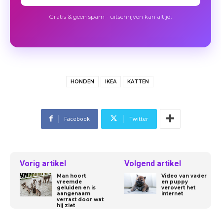
Gratis & geen spam - uitschrijven kan altijd.
Foto Ikea
HONDEN
IKEA
KATTEN
Facebook
Twitter
Vorig artikel
Volgend artikel
Foto Ikea
Man hoort
Video van vader
vreemde
en puppy
geluiden en is
verovert het
aangenaam
internet
verrast door wat
hij ziet