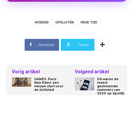
MOEDER
OPSLUITEN
VRIJE TIJD
Facebook
Twitter
Vorig artikel
Volgend artikel
GAMES. Paris
Dit waren de
New Eden: een
meest
nieuwe start voor
gestreamde
de lichtstad
nummers van
2020 op Spotify