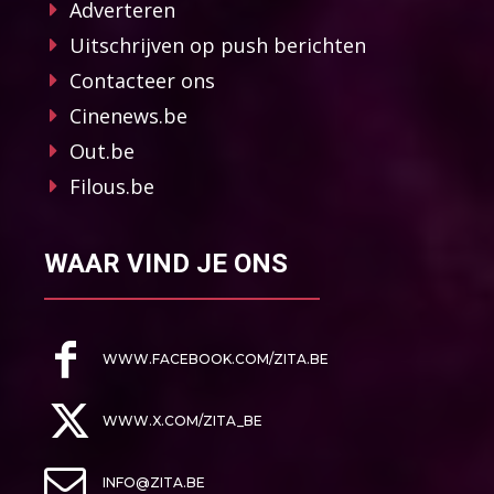
Adverteren
Uitschrijven op push berichten
Contacteer ons
Cinenews.be
Out.be
Filous.be
WAAR VIND JE ONS
WWW.FACEBOOK.COM/ZITA.BE
WWW.X.COM/ZITA_BE
INFO@ZITA.BE