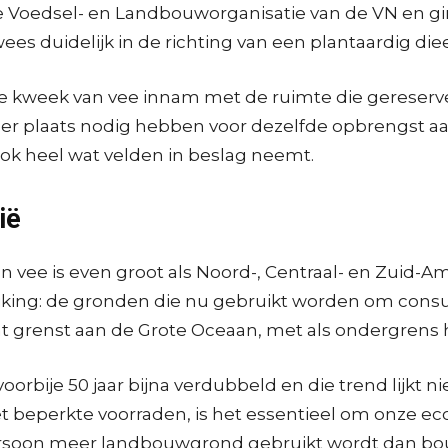
 Voedsel- en Landbouworganisatie van de VN en g
s duidelijk in de richting van een plantaardig diee
e kweek van vee innam met de ruimte die gereserve
meer plaats nodig hebben voor dezelfde opbrengst aa
ook heel wat velden in beslag neemt.
ië
vee is even groot als Noord-, Centraal- en Zuid-A
ijking: de gronden die nu gebruikt worden om con
dat grenst aan de Grote Oceaan, met als ondergrens 
orbije 50 jaar bijna verdubbeld en die trend lijkt
beperkte voorraden, is het essentieel om onze eco
persoon meer landbouwgrond gebruikt wordt dan b