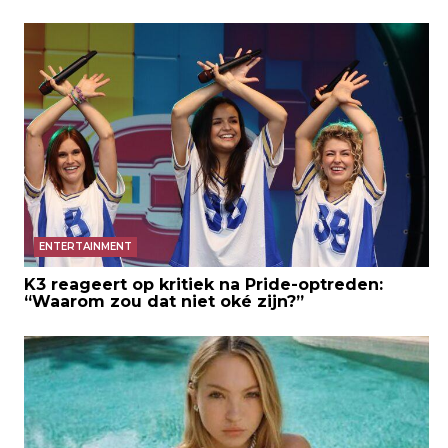
ENTERTAINMENT
K3 reageert op kritiek na Pride-optreden:
“Waarom zou dat niet oké zijn?”