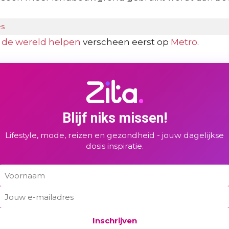
es
t de wereld helpen
verscheen eerst op
Metro
.
Blijf niks missen!
Lifestyle, mode, reizen en gezondheid - jouw dagelijkse
dosis inspiratie.
Inschrijven