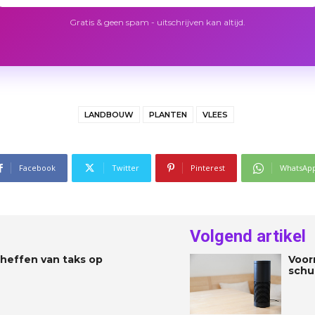
Gratis & geen spam - uitschrijven kan altijd.
LANDBOUW
PLANTEN
VLEES
Facebook
Twitter
Pinterest
WhatsAp
Volgend artikel
heffen van taks op
Voor
schu