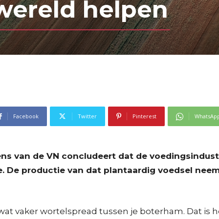
wereld helpen
Facebook
Twitter
Pinterest
WhatsAp
ns van de VN concludeert dat de voedingsindus
. De productie van dat plantaardig voedsel nee
s wat vaker wortelspread tussen je boterham. Dat is