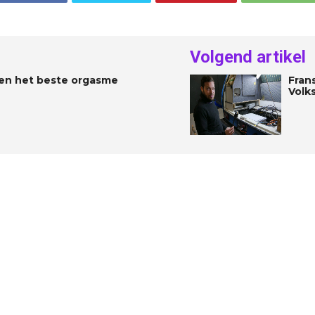
Volgend artikel
wen het beste orgasme
Fran
Volk