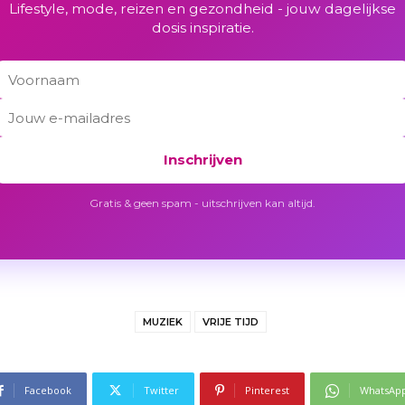
Lifestyle, mode, reizen en gezondheid - jouw dagelijkse
dosis inspiratie.
Inschrijven
Gratis & geen spam - uitschrijven kan altijd.
MUZIEK
VRIJE TIJD
Facebook
Twitter
Pinterest
WhatsAp