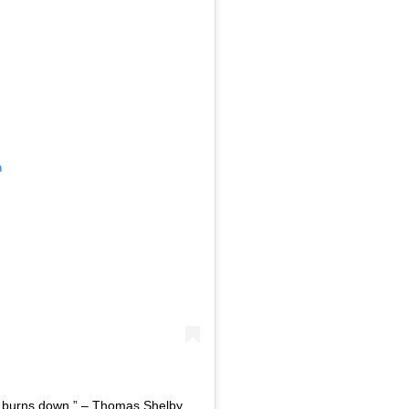
m
use burns down.” – Thomas Shelby