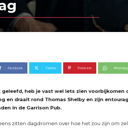
aag
Facebook
Twitter
Pinterest
WhatsAp
 geleefd, heb je vast wel iets zien voorbijkomen 
og en draait rond Thomas Shelby en zijn entoura
nden in de Garrison Pub.
eens zitten dagdromen over hoe het zou zijn om zel