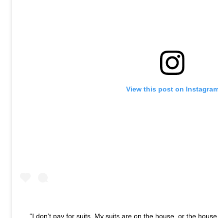
View this post on Instagra
“I don’t pay for suits. My suits are on the house, or the ho