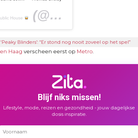
(@shelby_public_house) on
Public House
 ‘Peaky Blinders’: “Er stond nog nooit zoveel op het spel”
 Den Haag
verscheen eerst op
Metro
.
Blijf niks missen!
Lifestyle, mode, reizen en gezondheid - jouw dagelijkse
dosis inspiratie.