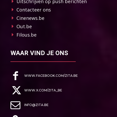
Uitschrijven op push berichten
Contacteer ons
Cinenews.be
Out.be
Filous.be
WAAR VIND JE ONS
WWW.FACEBOOK.COM/ZITA.BE
WWW.X.COM/ZITA_BE
INFO@ZITA.BE