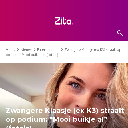
Home
Nieuws
Entertainment
Zwangere Klaasje (ex-K3) straalt op
podium: "Mooi buikje al" (foto's)
Zwangere Klaasje (ex-K3) straalt
op podium: “Mooi buikje al”