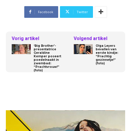
Facebook
Twitter
Vorig artikel
Volgend artikel
‘Big Brother’-
Olga Leyers
presentatrice
bevallen van
Geraldine
eerste kindje:
Kemper poseert
“Prachtig
poedelnaakt in
gezinnetje!”
zwembad:
(foto)
“Prachtvrouw!”
(foto)