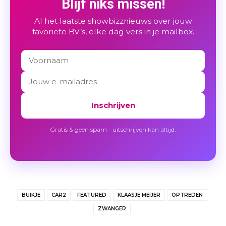
Blijf niks missen!
Al het laatste showbizznieuws over jouw
favoriete BV’s, elke dag vers in je mailbox.
Inschrijven
Gratis & geen spam - uitschrijven kan altijd.
BUIKJE
CAR2
FEATURED
KLAASJE MEIJER
OPTREDEN
ZWANGER