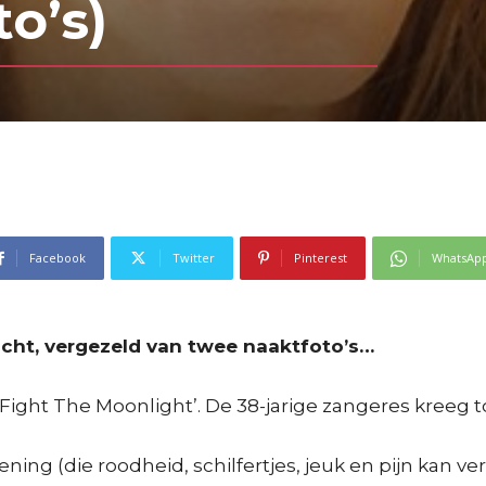
o’s)
Facebook
Twitter
Pinterest
WhatsAp
cht, vergezeld van twee naaktfoto’s…
Fight The Moonlight’. De 38-jarige zangeres kreeg t
ng (die roodheid, schilfertjes, jeuk en pijn kan ver