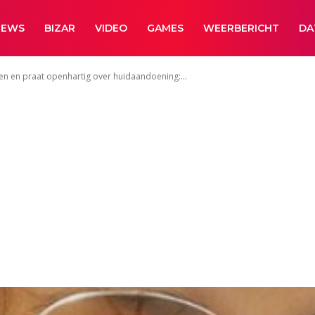
NEWS
BIZAR
VIDEO
GAMES
WEERBERICHT
DA
en en praat openhartig over huidaandoening:...