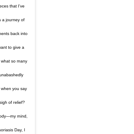
ces that I’ve
s a journey of
ments back into
ant to give a
to what so many
e unabashedly
ow when you say
igh of relief?
 body—my mind,
oriasis Day, I