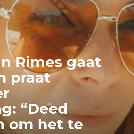
n Rimes gaat
n praat
er
g: “Deed
on om het te