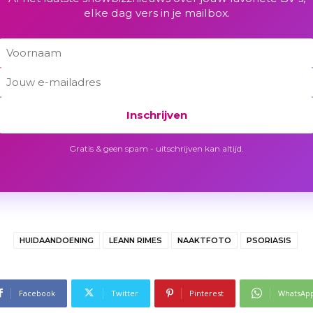
elke dag vers in je mailbox.
Inschrijven
Gratis & geen spam - uitschrijven kan altijd.
HUIDAANDOENING
LEANN RIMES
NAAKTFOTO
PSORIASIS
Facebook
Twitter
Pinterest
WhatsAp