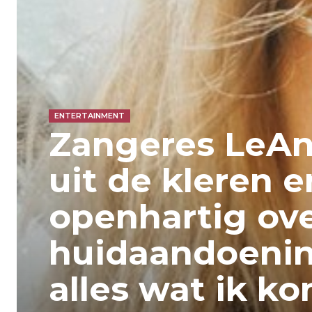
ENTERTAINMENT
Zangeres LeAn
uit de kleren e
openhartig ov
huidaandoenin
alles wat ik k