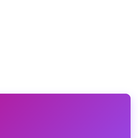
imes) op
29 Okt 2020 om 9:23 (PDT)