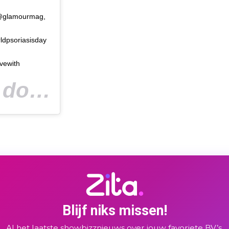
h @glamourmag,
ldpsoriasisday
vewith
Een bericht gedeeld door
(@leannr
LeAnn Rimes Cibrian
Blijf niks missen!
Al het laatste showbizznieuws over jouw favoriete BV’s,