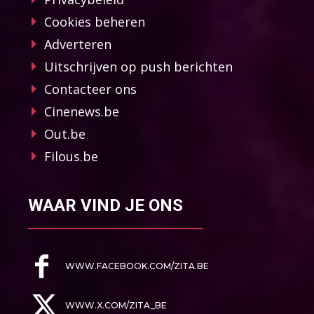
Cookies beheren
Adverteren
Uitschrijven op push berichten
Contacteer ons
Cinenews.be
Out.be
Filous.be
WAAR VIND JE ONS
WWW.FACEBOOK.COM/ZITA.BE
WWW.X.COM/ZITA_BE