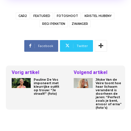
CAR2
FEATURED
FOTOSHOOT
KRISTEL HUBENY
REGI PENXTEN
ZWANGER
Facebook
Twitter
Vorig artikel
Volgend artikel
Pauline De Vos
Jitske Van de
imponeert met
Veire toont hoe
kleurrijke outfit
haar lichaam
op trouw: “Je
veranderd is
straalt!” (foto)
doorheen de
jaren: “Perfect
zoals je bent,
ervoor of erna”
(foto’s)