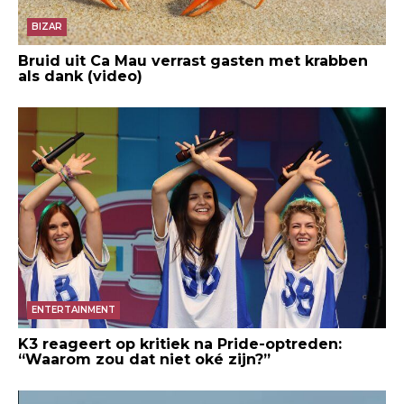
BIZAR
Bruid uit Ca Mau verrast gasten met krabben
als dank (video)
ENTERTAINMENT
K3 reageert op kritiek na Pride-optreden:
“Waarom zou dat niet oké zijn?”