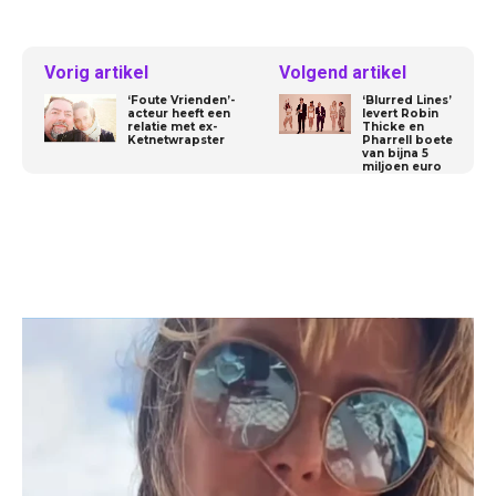
Vorig artikel
Volgend artikel
‘Foute Vrienden’-
‘Blurred Lines’
acteur heeft een
levert Robin
relatie met ex-
Thicke en
Ketnetwrapster
Pharrell boete
van bijna 5
miljoen euro