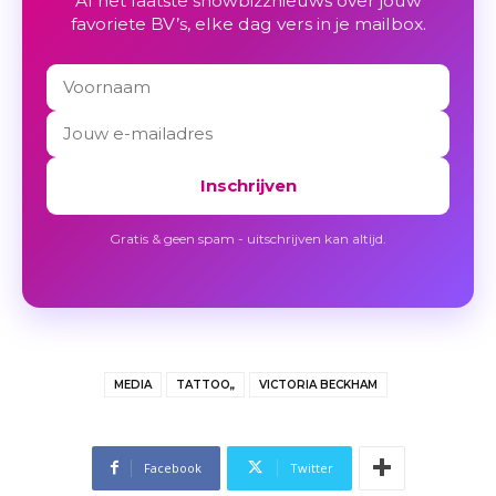
Al het laatste showbizznieuws over jouw
favoriete BV’s, elke dag vers in je mailbox.
Inschrijven
Gratis & geen spam - uitschrijven kan altijd.
MEDIA
TATTOO,,
VICTORIA BECKHAM
Facebook
Twitter