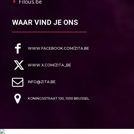
Filous.be
WAAR VIND JE ONS
WWW.FACEBOOK.COM/ZITA.BE
WWW.X.COM/ZITA_BE
INFO@ZITA.BE
KONINGSSTRAAT 100, 1000 BRUSSEL