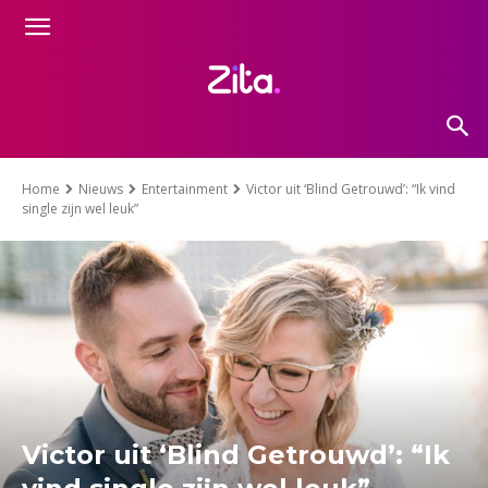
Home
Nieuws
Entertainment
Victor uit ‘Blind Getrouwd’: “Ik vind
single zijn wel leuk”
Victor uit ‘Blind Getrouwd’: “Ik