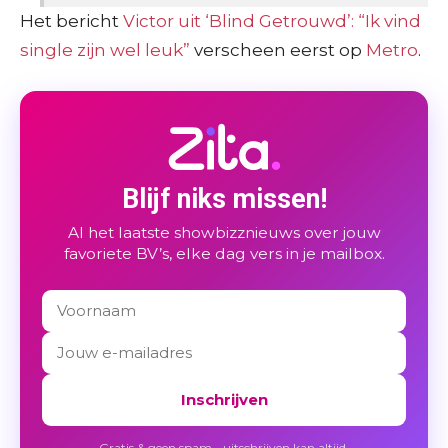
Het bericht
Victor uit ‘Blind Getrouwd’: “Ik vind
single zijn wel leuk”
verscheen eerst op
Metro
.
Blijf niks missen!
Al het laatste showbizznieuws over jouw
favoriete BV’s, elke dag vers in je mailbox.
Inschrijven
Gratis & geen spam - uitschrijven kan altijd.