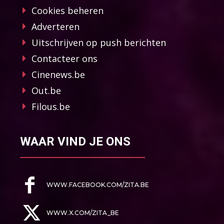
Cookies beheren
Adverteren
Uitschrijven op push berichten
Contacteer ons
Cinenews.be
Out.be
Filous.be
WAAR VIND JE ONS
WWW.FACEBOOK.COM/ZITA.BE
WWW.X.COM/ZITA_BE