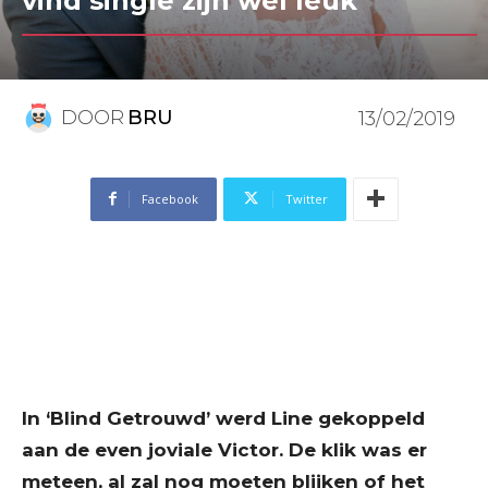
vind single zijn wel leuk”
DOOR
BRU
13/02/2019
Facebook
Twitter
In ‘Blind Getrouwd’ werd Line gekoppeld
aan de even joviale Victor. De klik was er
meteen, al zal nog moeten blijken of het