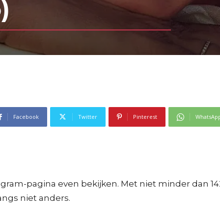
)
Facebook
Twitter
Pinterest
WhatsAp
tagram-pagina even bekijken. Met niet minder dan 1
angs niet anders.