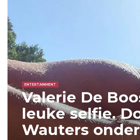
ENTERTAINMENT
Valerie De Boo
leuke selfie. D
Wauters onder 