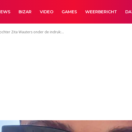
NEWS
BIZAR
VIDEO
GAMES
WEERBERICHT
DA
ochter Zita Wauters onder de indruk:...