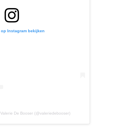
t op Instagram bekijken
 Valerie De Booser (@valeriedebooser)