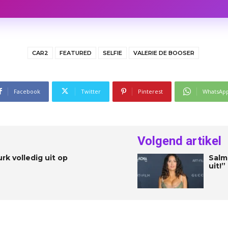
CAR2
FEATURED
SELFIE
VALERIE DE BOOSER
Facebook
Twitter
Pinterest
WhatsAp
Volgend artikel
urk volledig uit op
Salm
uit!”