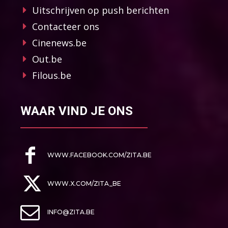
Uitschrijven op push berichten
Contacteer ons
Cinenews.be
Out.be
Filous.be
WAAR VIND JE ONS
WWW.FACEBOOK.COM/ZITA.BE
WWW.X.COM/ZITA_BE
INFO@ZITA.BE