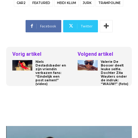
CAR2
FEATURED
HEIDI KLUM
JURK
TRAMPOLINE
Facebook
Twitter
Vorig artikel
Volgend artikel
Niels
Valerie De
Destadsbader en
Booser deelt
zijn vriendin
leuke selfie.
verbazen fans:
Dochter Zita
“Eindelijk een
Wauters onder
post samen!”
de indruk:
(video)
“WAUW!” (foto)